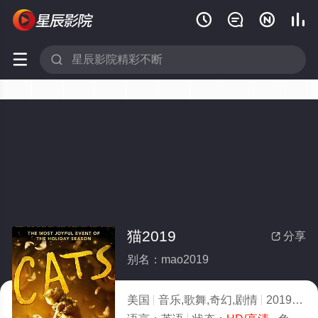






猫2019
分享

别名：mao2019
美国
音乐,歌舞,奇幻,剧情
2019
8.0