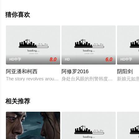
布尔乔亚,劳里·戴维森,梅特·托利,拉瑞·布尔乔亚,杰森·德鲁
罗,弗朗西丝卡·海沃德,罗伯特·菲尔柴尔德,齐齐·斯特伦等演
猜你喜欢
员精彩演绎的美国电影，手机免费观看高清无删减完整版
电影大全就上星辰影视，更多相关信息可移步至豆瓣电
影、电视猫或剧情网等平台了解。
8.0
6.0
HD中字
HD
HD中字
阿亚潘和柯西
阿修罗2016
阴阳剑
The story revolves around the clash between Ayyapp
身处台风眼的刑警韩度京（郑雨盛饰
新娘元如
相关推荐