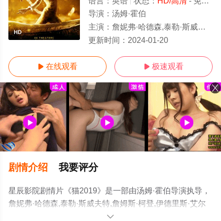
语言：
英语
状态：
HD/高清
- 免费在线观看
导演：
汤姆·霍伯
主演：
詹妮弗·哈德森,泰勒·斯威夫特,詹姆斯·柯登,伊德里斯·艾尔巴,朱迪·丹奇,伊恩·麦克莱恩,蕾蓓尔·威尔森,雷·温
HD
更新时间：
2024-01-20
在线观看
极速观看


剧情介绍
我要评分
星辰影院剧情片《猫2019》是一部由汤姆·霍伯导演执导，
詹妮弗·哈德森,泰勒·斯威夫特,詹姆斯·柯登,伊德里斯·艾尔
巴,朱迪·丹奇,伊恩·麦克莱恩,蕾蓓尔·威尔森,雷·温斯顿,劳伦·
