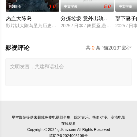
1.0
5.0
HD国语
中文字幕
中文字幕
热血大陈岛
分拣垃圾 意外出轨性爱
部下妻子
影片以大陈岛垦荒历史为创作底色，在尊重历史真实性的前提下
2025 / 日本 / 舞原圣,葵悠太
2025 /
影视评论
共
0
条 “猫2019” 影评
星空影院
提供未删减免费电视剧全集、综艺娱乐、热血动漫、高清电影
在线观看
Copyright © 2024 gdkmv.com All Rights Reserved
滇ICP备2024003108号