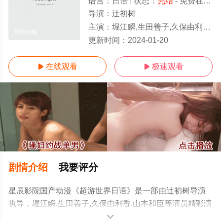
语言：
日语
状态：
完结
- 免费在线观看
导演：
辻初树
主演：
堀江瞬,生田善子,久保由利香,山本和臣
完结/全集
更新时间：
2024-01-20
在线观看
极速观看


剧情介绍
我要评分
星辰影院国产动漫《超游世界日语》是一部由辻初树导演
执导，堀江瞬,生田善子,久保由利香,山本和臣等演员精彩演
绎的中国大陆动漫，大结局剧情已揭晓（完结），手机免
