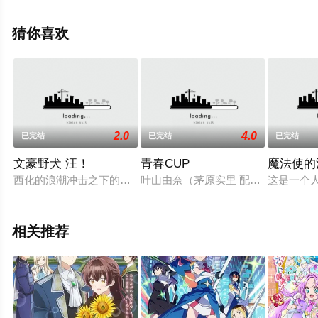
阳高真白,菊池纱矢香,中岛由贵,八代拓,水中雅章等演员精
彩演绎的日本动漫，大结局剧情已揭晓（全12集），手机
猜你喜欢
免费观看高清无删减完整版动漫全集就上星辰影视，更多
相关信息可移步至豆瓣动漫、电视猫或剧情网等平台了
解。
2.0
4.0
已完结
已完结
已完结
文豪野犬 汪！
青春CUP
魔法使的
西化的浪潮冲击之下的架空都市「横滨」中，以旧时文豪为名的
叶山由奈（茅原实里 配音）是一个
这是一个
相关推荐