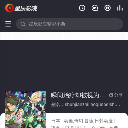






瞬间治疗却被视为无用而被流放的天才治疗师，以暗黑治疗师的身份幸福地生活着(全集)
分享

别名：shunjianzhiliaoquebeishiweiwuyongerbeiliufangdetiancaizhiliaoshiyianheizhiliaoshideshenfenxingfudishenghuozhuo
日本
动画,奇幻,冒险,日韩动漫
2025