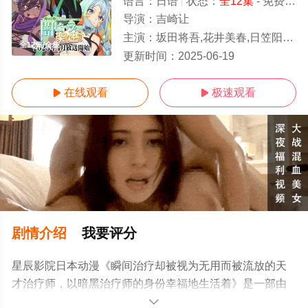
语言：
日语
状态：
全12集
- 免费在线观看
导演：
吉崎让
主演：
坂田将吾,花井美春,日笠阳子,永濑安奈,阳高真白,菊池纱矢香,中岛由贵,八代拓,水中雅章
全12集/全集
更新时间：
2025-06-19
在线观看
极速观看


剧情介绍
我要评分
星辰影院日本动漫《瞬间治疗却被视为无用而被流放的天
才治疗师，以暗黑治疗师的身份幸福地生活着》是一部由
吉崎让导演执导，坂田将吾,花井美春,日笠阳子,永濑安奈,
