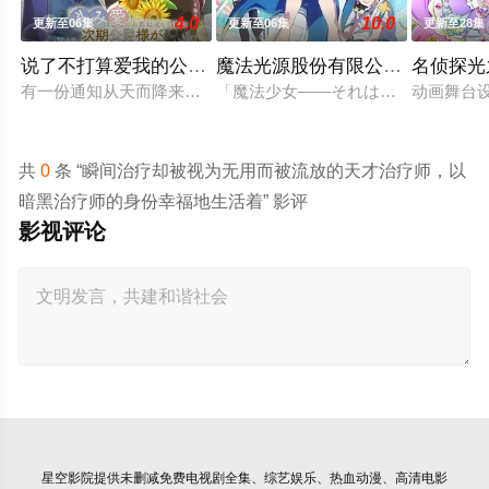
4.0
10.0
更新至06集
更新至06集
更新至28集
说了不打算爱我的公爵继承人，不知为何对我宠爱有加
魔法光源股份有限公司 第二季
名侦探光
有一份通知从天而降来到没落贵族的千金，艾尔莎的身边。那就是
「魔法少女――それは強くて、格好
动画舞台设
共
0
条 “瞬间治疗却被视为无用而被流放的天才治疗师，以
暗黑治疗师的身份幸福地生活着” 影评
影视评论
星空影院
提供未删减免费电视剧全集、综艺娱乐、热血动漫、高清电影