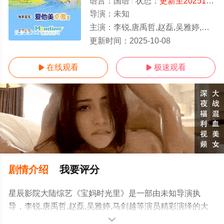
语言：
国语
状态：
更新至20251008期
导演：
未知
主演：
李锐,唐禹哲,赵磊,吴雅婷,马剑越
更新至20251008期
更新时间：
2025-10-08
在线观看
极速观看


剧情介绍
我要评分
星辰影院大陆综艺《宝妈时光里》是一部由未知导演执
导，李锐,唐禹哲,赵磊,吴雅婷,马剑越等演员精彩演绎的大
陆综艺，手机免费观看高清无删减完整版综艺节目就上星
