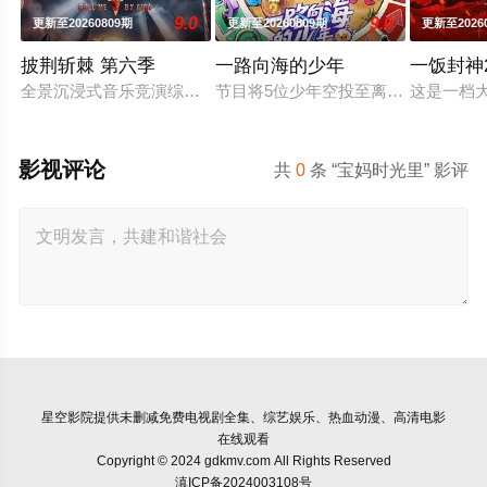
9.0
9.0
更新至20260809期
更新至20260809期
更新至2026
披荆斩棘 第六季
一路向海的少年
一饭封神
全景沉浸式音乐竞演综艺再升级。新一季在延续经典的同时，将有
节目将5位少年空投至离海最远的大
这是一档
影视评论
共
0
条 “宝妈时光里” 影评
星空影院
提供未删减免费电视剧全集、综艺娱乐、热血动漫、高清电影
在线观看
Copyright © 2024 gdkmv.com All Rights Reserved
滇ICP备2024003108号