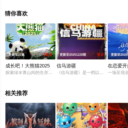
辰影视，更多相关信息可移步至豆瓣综艺、电视猫或剧情
网等平台了解。
猜你喜欢
10.0
9.0
更新至22集
更新至20251228期
更新至2026
成长吧！大熊猫2025
信马游疆
在恋爱开
探索绿水青山间的生存智慧，国宝大熊猫的故事再度上新！《成长吧
《信马游疆》是一档以车轮丈量国土
一场呈现全
相关推荐