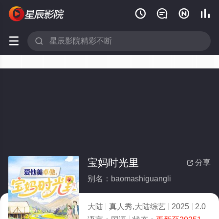






宝妈时光里
分享

别名：baomashiguangli
大陆
真人秀,大陆综艺
2025
2.0