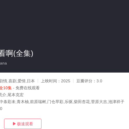
看啊(全集)
ana
剧情,喜剧,爱情,日本
上映时间：
2025
豆瓣评分：
3.0
全10集
- 免费在线观看
亮介,尾本克宏
,中条彩未,青木柚,前原瑞树,门仓早彩,乐驱,柴田杏花,菅原大吉,池津祥子
10
极速观看
