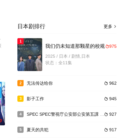
日本剧排行
更多

早
1
版
我们仍未知道那颗星的校规
975

2025 / 日本 / 剧情,日本
状态：全11集
无法传达给你
962
2

影子工作
945
3

SPEC SPEC警視庁公安部公安第五課 未詳事件特別対策係事件簿
927
4

0
夏天的共犯
917
5
