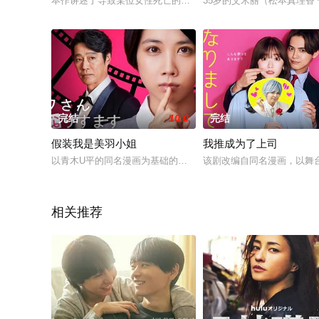
本作讲述了导致某位女性死亡的中田梦，与该女性的女儿大迫未
35岁的艾米丽（松本真理香
完结
10.0
完结
假装我是美羽小姐
我推成为了上司
以青木U平的同名漫画为基础的本作品的主人公，是电影狂热的自
该剧改编自同名漫画，以舞
相关推荐