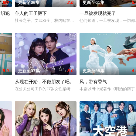
8.0
更新至06集
2.0
更新至01集
5.
组织犯
仆人的王子殿下
一旦被发现就完了
庆伊为中心，讲述这两个笨拙之人寻觅属于自己幸
社长之子、文武双全、校内站在金字塔顶端的五藤直也（小川饰），
他们知道，一旦被发现，一切都
,每熊克哉,高良健吾,池内博之,小岛健,凉,藤木直人,奥田瑛二
5.0
更新至07集
8.0
更新至95集
4.
从现在开始，不做朋友了吧。
风，带有香气
诊所突然倒闭而失业。在哥哥的建议下，她来到
在公关公司工作的27岁女性柴崎希麻里性格开朗直率，却因与历任男
本剧以田中光著作《明治的南丁