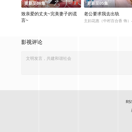
更新至06集
7.0
更新至05集
致亲爱的丈夫~完美妻子的谎
老公要求我去出轨
言~
主妇花惠（中村百合香 饰）
聚焦于一对结婚10年、在外人眼中完美无瑕的恩爱夫妻。丈夫是
影视评论
RS