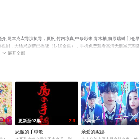
,尾本克宏导演执导，夏帆,竹内凉真,中条彩未,青木柚,前原瑞树,门仓
电视剧，大结局剧情已揭晓（1-10全集），手机免费观看高清无删减完整
展开全部
剧、电视猫或剧情网等平台了解。

4.0
更新至02集
7.0
8集全
6.
恶魔的手球歌
亲爱的妮娜