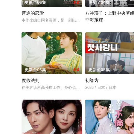
更新至06集
9.0
更新至04集
普通的恋爱
八神瑛子：上野中央署
罪对策课
本作改编自同名漫画，是一部以处于上下级关系的文原一良与东
2026 / 日本 / 黑木美沙
更新至06集
6.0
更新至05集
度假法则
初智齿
在美容诊所高强度工作、身心俱疲的星野绿（桥本环奈 饰），因
2026 / 日本 / 日本