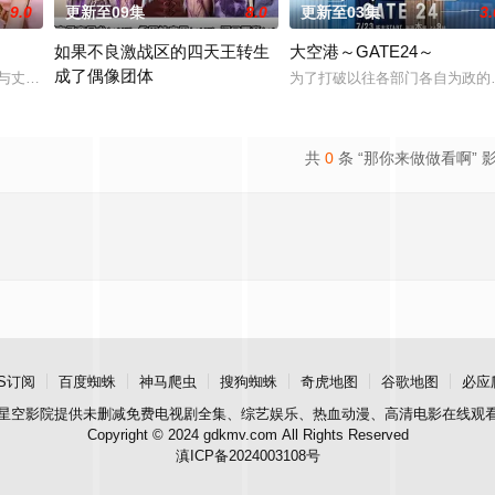
9.0
更新至09集
8.0
更新至03集
3.
如果不良激战区的四天王转生
大空港～GATE24～
成了偶像团体
与丈夫弘树（佐野玲於 饰）及4岁女儿看似幸福，却面临着丧偶式育儿与长达5
为了打破以往各部门各自为政的死
节目的王牌主持，妻子则是打理他演艺事务的个
本作描绘的是只懂打架的四名不良少年转生为偶像，在未知的世界中
共
0
条 “那你来做做看啊” 
S订阅
百度蜘蛛
神马爬虫
搜狗蜘蛛
奇虎地图
谷歌地图
必应
星空影院
提供未删减免费电视剧全集、综艺娱乐、热血动漫、高清电影在线观
Copyright © 2024 gdkmv.com All Rights Reserved
滇ICP备2024003108号