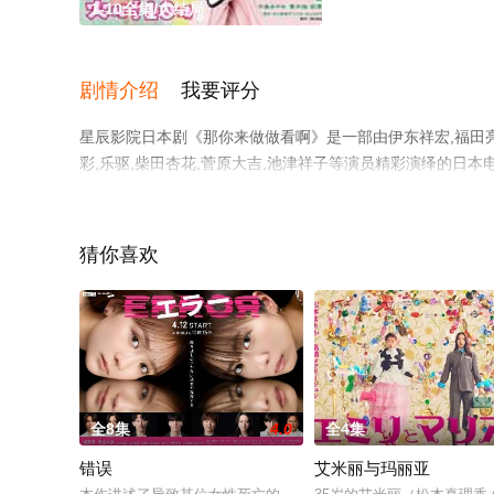
1-10全集/大结局
剧情介绍
我要评分
星辰影院日本剧《那你来做做看啊》是一部由伊东祥宏,福田亮介
彩,乐驱,柴田杏花,菅原大吉,池津祥子等演员精彩演绎的日本
电视剧全集就上星辰影视，更多相关信息可移步至豆瓣电视
猜你喜欢
全8集
4.0
全4集
错误
艾米丽与玛丽亚