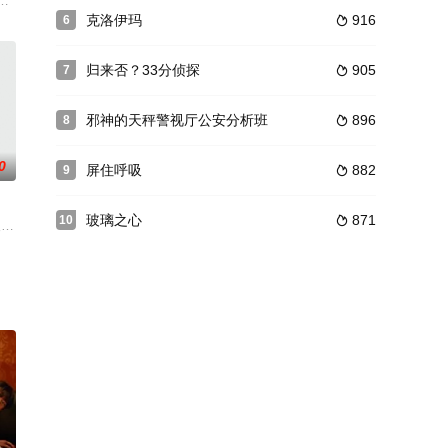
幼
馆“龟之汤”。该村在23年前曾发生命
被好友告知女高中生妮娜被绑架，挺身冒险将其解救后，竟发现绑架案的主谋
克洛伊玛
916
6

归来否？33分侦探
905
7

邪神的天秤警视厅公安分析班
896
8

0
屏住呼吸
882
9

玻璃之心
871
10

斗真的
以及每天被他使唤来使唤去、身处底层阴角的
人分析班”的巡查部长如月塔子（木村文乃饰），一直以已故的父亲如月功（仲