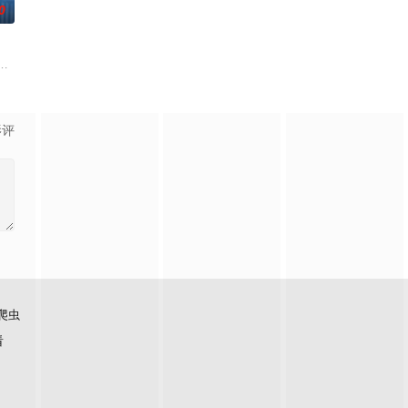
0
年
板规矩，内阁官房直属成立了一个特殊的新部门“GATE24”。这个部门直
相互碰撞、同时痛击演艺圈恶意的以下克上故
影评
爬虫
看