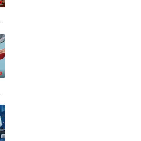
0
以及每天被他使唤来使唤去、身处底层阴角的
会结束。 一对高中情侣努力守护他们的秘密恋情， 在嫉妒、误解和被发现的恐
0
友在性生活的不合而深陷情感创伤。面对身
格尔 大关和物语》为原案，取材自日本首位专业女护士大关和与铃木雅的真实