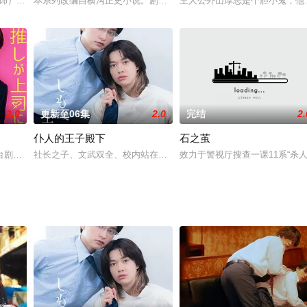
央相遇的故事。两个月前，梦本欲救助试图自杀的
 饰）经营着服装品牌，玛丽亚（高桥玛莉润 饰）则在电视台干练工作。两人自
本系列改编自横沟正史小说。剧中到访冈山的金田一将下榻鬼首村温泉旅
主人公外山厚志是个胆小鬼，他
2.0
更新至06集
2.0
完结
2.
仆人的王子殿下
石之茧
由职业者·久保田美轮。她得知自己敬爱的国民
台剧观剧为生存意义，把舞台剧演员桐生斗真当做自己推的公司职员中条瞳，因
社长之子、文武双全、校内站在金字塔顶端的五藤直也（小川饰），
效力于警视厅搜查一课11系“杀