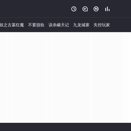




叔之古墓狂魔
不要脱轨
误杀瞒天记
九龙城寨
失控玩家