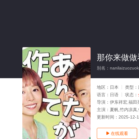
那你来做做
别名：nanilaizuozuok
地区：
日本
类型：
语言：
日语
状态：
导演：
伊东祥宏,福田
主演：
夏帆,竹内凉真
更新时间：
2025-12-
在线观看
