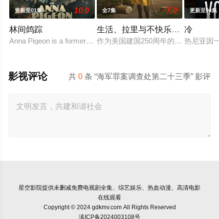
10.0
7.0
更新至01集
全7集
更新至04集
林间鸽踪
生活、拉里与不快乐的追求：一
冷
Anna Pigeon is a former city slicker who became a
作为美国建国250周年的献礼，该剧
热尼亚因
影视评论
共
0
条 “海军罪案调查处第二十三季” 影评
星空影院
提供未删减免费电视剧全集、综艺娱乐、热血动漫、高清电影
在线观看
Copyright © 2024 gdkmv.com All Rights Reserved
滇ICP备2024003108号