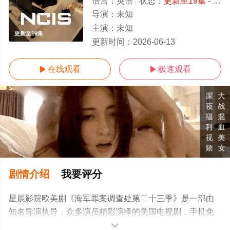
语言：
英语
状态：
更新至19集
- 免费在线观看
导演：
未知
主演：
未知
更新至19集
更新时间：
2026-06-13
在线观看
极速观看


剧情介绍
我要评分
星辰影院欧美剧《海军罪案调查处第二十三季》是一部由
知名导演执导，众多演员精彩演绎的美国电视剧，手机免
费观看高清无删减完整版电视剧全集就上星辰影视，更多
