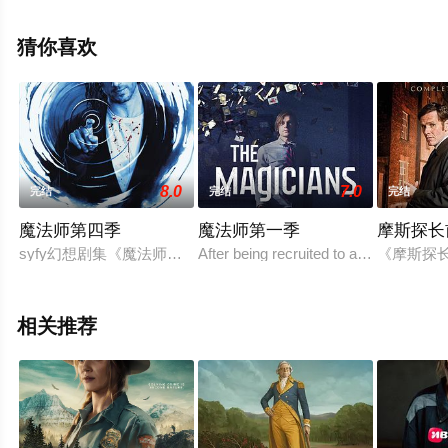
相关信息可移步至豆瓣电视剧、电视猫或剧情网等平台了
解。
猜你喜欢
8.0
7.0
完结
完结
完结
魔法师第四季
魔法师第一季
摩斯探长
syfy幻想剧集《魔法师》宣布续订第4季。
After being recruited to a secretive ac
《摩斯探长
相关推荐