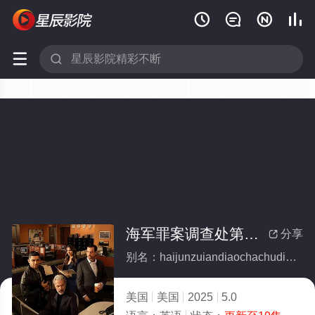






海军罪案调查处第二十三季
分享

别名：haijunzuiandiaochachudiershisanji
美国
美国
2025
5.0