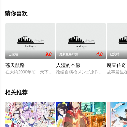
局剧情已揭晓（全12集），手机免费观看高清无删减完整
版动漫全集就上星辰影视，更多相关信息可移步至豆瓣动
猜你喜欢
漫、电视猫或剧情网等平台了解。
9.0
4.0
已完结
更新至第12集
已完结
苍天航路
人渣的本愿
魔豆传奇
在大约2000年前，天下三分，群雄割据，渴望天下安定的年代，
改编自横枪メンゴ原作的同名漫画：
故事发生
相关推荐