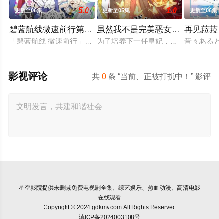
5.0
1.0
更新至06集
更新至05集
更新至06集
碧蓝航线微速前行第二季
虽然我不是完美恶女～雏宫蝶鼠
再见菈菈
「碧蓝航线 微速前行」第2季制作决定。
为了培养下一任皇妃，从五大名门中
昔々ある
影视评论
共
0
条 “当前、正被打扰中！” 影评
星空影院
提供未删减免费电视剧全集、综艺娱乐、热血动漫、高清电影
在线观看
Copyright © 2024 gdkmv.com All Rights Reserved
滇ICP备2024003108号