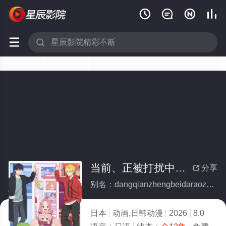






当前、正被打扰中！(全集)
分享

别名：dangqianzhengbeidaraozhong
日本
动画,日韩动漫
2026
8.0