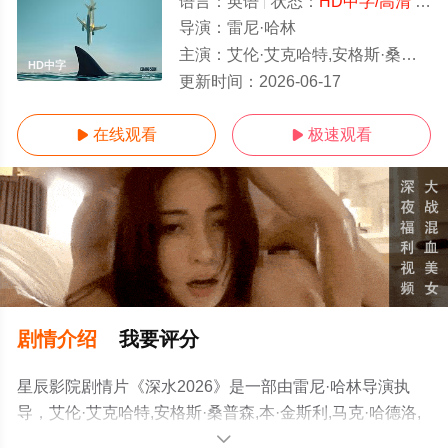
语言：
英语
状态：
HD中字/高清
- 免费在线观看
导演：
雷尼·哈林
主演：
艾伦·艾克哈特,安格斯·桑普森,本·金斯利,马克·哈德洛,迈德琳·怀斯特,罗伯·基帕-威廉姆斯,李汶翰,拉米安·纽
HD中字
更新时间：
2026-06-17
在线观看
极速观看


剧情介绍
我要评分
星辰影院剧情片《深水2026》是一部由雷尼·哈林导演执
导，艾伦·艾克哈特,安格斯·桑普森,本·金斯利,马克·哈德洛,
迈德琳·怀斯特,罗伯·基帕-威廉姆斯,李汶翰,拉米安·纽顿,凯
