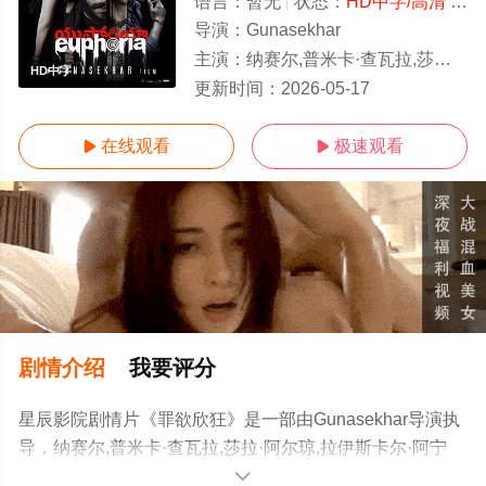
语言：
暂无
状态：
HD中字/高清
- 免费在线观看
导演：
Gunasekhar
主演：
纳赛尔,普米卡·查瓦拉,莎拉·阿尔琼,拉伊斯卡尔·阿宁吉,Keshav·Deepak,Gautham·Vasude
HD中字
更新时间：
2026-05-17
在线观看
极速观看


剧情介绍
我要评分
星辰影院剧情片《罪欲欣狂》是一部由Gunasekhar导演执
导，纳赛尔,普米卡·查瓦拉,莎拉·阿尔琼,拉伊斯卡尔·阿宁
吉,Keshav·Deepak,Gautham·Vasudev·Menon,Aadarsh·Balakr
