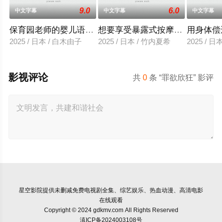
9.0
6.0
中文字幕
中文字幕
中文字幕
保育园老师的婴儿语让人超兴奋
想要享受暴露式按摩的已婚女子
用身体偿
2025 / 日本 / 白木由子
2025 / 日本 / 竹内夏希
2025 / 
影视评论
共
0
条 “罪欲欣狂” 影评
星空影院
提供未删减免费电视剧全集、综艺娱乐、热血动漫、高清电影
在线观看
Copyright © 2024 gdkmv.com All Rights Reserved
滇ICP备2024003108号