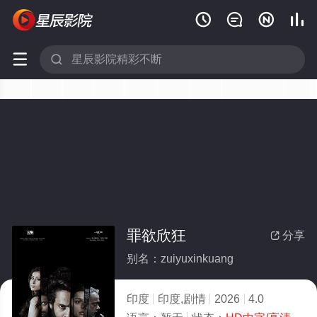






罪欲欣狂
分享

别名：zuiyuxinkuang
印度
印度,剧情
2026
4.0