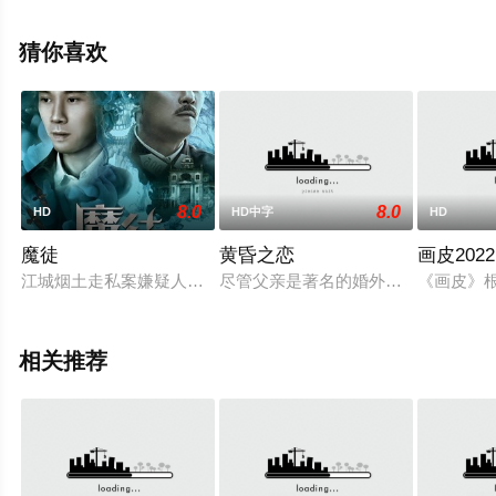
等演员精彩演绎的印度电影，手机免费观看高清无删减完
整版电影大全就上星辰影视，更多相关信息可移步至豆瓣
猜你喜欢
电影、电视猫或剧情网等平台了解。
8.0
8.0
HD
HD中字
HD
魔徒
黄昏之恋
画皮2022
江城烟土走私案嫌疑人疯狗在家被杀，神探陈永仁与徒弟韩天正
尽管父亲是著名的婚外情调查专家，尽
《画皮》
相关推荐