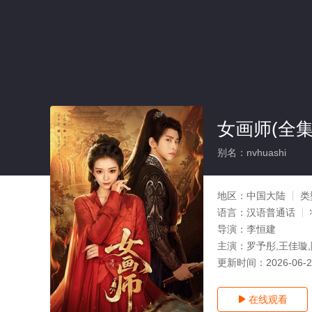
女画师(全集
别名：nvhuashi
地区：
中国大陆
类
语言：
汉语普通话
导演：
李恒建
主演：
罗予彤,王佳璇,
更新时间：
2026-06-
在线观看
