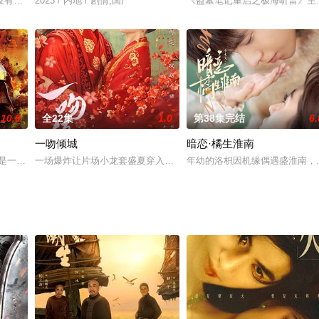
。店里的面包可以实现解决烦恼的愿望，面包只卖
没有他办不了的婚礼！彭源（韩东霖饰），作为金牌婚礼策划师，婚场上战无不
2023 / 内地 / 剧情,国产
《盗墓笔记重启之极海听雷》主
10.0
全22集
1.0
第38集完结
6.
一吻倾城
暗恋·橘生淮南
老人所抓，幸得一小牧童相救。素贞心内发誓，
亲是一名消防员，在一次执行任务时英勇牺牲。父亲的光辉事迹深深影响着张梦
一场爆炸让片场小龙套盛夏穿入漫画《他追她逃：四皇子的柔弱小娇
年幼的洛枳因机缘偶遇盛淮南，