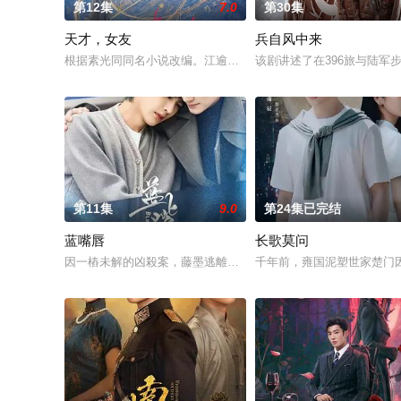
第12集
7.0
第30集
天才，女友
兵自风中来
根据素光同同名小说改编。江逾白长大以后，林知夏忽然对他说：
该剧讲述了在396旅与陆
第11集
9.0
第24集已完结
蓝嘴唇
长歌莫问
因一樁未解的凶殺案，藤墨逃離了精英律師生涯，開了成人用品
千年前，雍国泥塑世家楚门