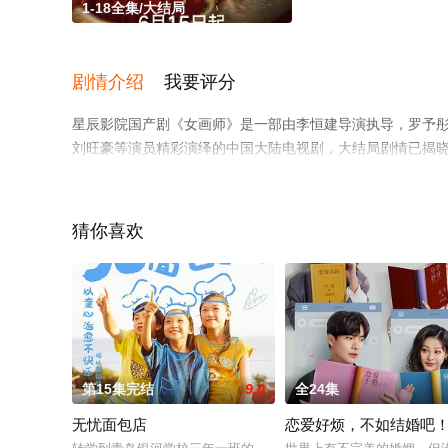
1-18全集/大结局
剧情介绍
我要评分
星辰影院国产剧《女画师》是一部由李恒建导演执导，罗予彤,王佳
刘旺豪等演员精彩演绎的中国大陆电视剧，大结局剧情已揭晓
视，更多相关信息可移步至豆瓣电视剧、电视猫或剧情网等
猜你喜欢
第15集完结
9.0
全24集
无忧面包店
恋爱好烦，不如结婚吧