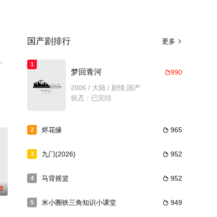
国产剧排行
更多

,
1
梦回青河
990

2006 / 大陆 / 剧情,国产
状态：已完结
烬花缘
965
2

九门(2026)
952
3

马背摇篮
952
4

0
米小圈铁三角知识小课堂
949
5
