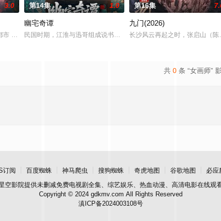
3.0
第14集
1.0
第16集
7.
幽宅奇谭
九门(2026)
血少帅许又安与昆曲名伶荣筱楠推向不死不休的对
 都市 海南越酷文化传媒有限公司
民国时期，江淮与迅哥组成说书班子，偶遇“白天人住屋，晚上鬼占房”
长沙风云再起之时，张启山（陈
共
0
条 “女画师” 
S订阅
百度蜘蛛
神马爬虫
搜狗蜘蛛
奇虎地图
谷歌地图
必应
星空影院
提供未删减免费电视剧全集、综艺娱乐、热血动漫、高清电影在线观
Copyright © 2024 gdkmv.com All Rights Reserved
滇ICP备2024003108号