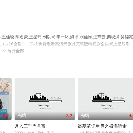
璇,陈名豪,王星玮,刘以褐,李一沐,魏埻,刘佳烨,汪芦云,栾竣淏,吴锦霓
（1-18全集），手机免费观看高清无删减完整版电视剧全集就上星辰影
展开全部
平台了解。

6.0
完结
7.0
完结
4.
！
月入三千当首富
盗墓笔记重启之极海听雷