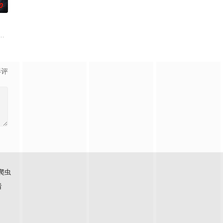
0
的阴阳宅，江淮被掳走配“阴婚”。他与
伟霆 饰）与吴老狗（曾舜晞 饰）强强联手，携手霍仙姑（陈瑶 饰）与九门诸
影评
爬虫
看