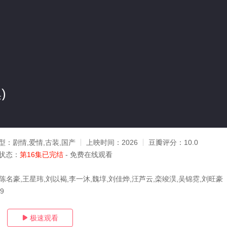
)
型：
剧情,爱情,古装,国产
上映时间：
2026
豆瓣评分：
10.0
状态：
第16集已完结
- 免费在线观看
陈名豪,王星玮,刘以褐,李一沐,魏埻,刘佳烨,汪芦云,栾竣淏,吴锦霓,刘旺豪
29
极速观看
