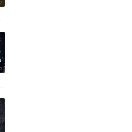
0
求真
争后，国家蒙羞，张謇虽高中状元，却渴望寻
张凌赫 饰）因被抱错而受尽养父虐待，少年出逃时被任素素（王楚然 饰）所救
0
楚梓
复仇的受害者；临终前与遗憾和解的“无
刑侦支队在无普及监控、无DNA鉴定技术的支持下，通过摸排、勘查等传统刑侦