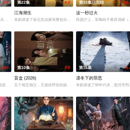
2.0
第22集
4.0
第33集已完结
10.
江海潮生
这一秒过火
“江逾白，我喜欢你，哲学和生物学意义上的喜
军步兵学院联合举办的小型军事演习中，郭子剑因不满演习流于形式，假传指令要
本剧讲述了状元实业家张謇创办大生企业，实业报国的故事。甲午战
民国沪上，军阀幼子慕容清峄（
10.0
第10集
4.0
第16集
5.
盲盒 (2026)
凛冬下的罪恶
商店，過著荒唐空洞的生活。畫著藍色唇膏的叛逆
因进贡的“十二生肖”离奇流血炸裂，惨遭满门流放，楚父以死鸣冤。楚家大小姐
五个相互独立，又彼此呼应的故事——用一场精心策划的“夏令营”完成
本剧讲述了90年代末，怒河市