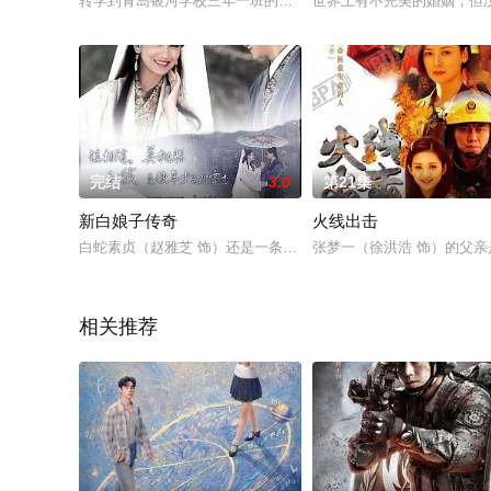
转学到青岛银河学校三年一班的欧阳晟懿家里经营着一家面包店
世界上有不完美的婚姻，但
完结
3.0
第21集
新白娘子传奇
火线出击
白蛇素贞（赵雅芝 饰）还是一条没有什么法力的小蛇时曾被捕蛇
张梦一（徐洪浩 饰）的父
相关推荐