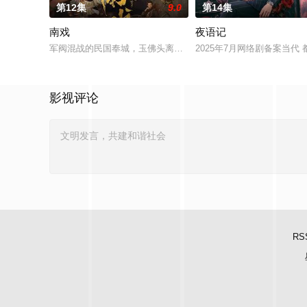
第12集
9.0
第14集
南戏
夜语记
军阀混战的民国奉城，玉佛头离奇失窃，戏班主横尸戏台，将冷
2025年7月网络剧备案当代
影视评论
RS