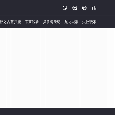




叔之古墓狂魔
不要脱轨
误杀瞒天记
九龙城寨
失控玩家