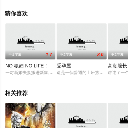
瓣动漫、电视猫或剧情网等平台了解。
猜你喜欢
1.7
8.0
中文字幕
中文字幕
中文字幕
NO 猥妇 NO LIFE！
受孕屋
高潮股长
一对新婚夫妻搬进新家,结果发现房东之前是妻子曾经的老师,两
這是一個普通的上班族，通過內射提
讲述了一
相关推荐