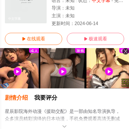
语言：
未知
状态：
中文字幕
- 免费在线观看
导演：
未知
主演：
未知
中文字幕
更新时间：
2024-06-14
在线观看
极速观看


剧情介绍
我要评分
星辰影院海外动漫《援助交配》是一部由知名导演执导，
众多演员精彩演绎的日本动漫，手机免费观看高清无删减
完整版动漫全集就上星辰影视，更多相关信息可移步至豆
