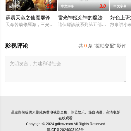
5.0
3.0
全150集
中文字幕
中文字幕
霹雳天命之仙魔鏖锋
雷光神姬众神的魔法大战
好色上班
天命苦劫修羅海，三光盡現仙門在，仙魔鏖鋒戰雲開，邪心魔佛
這個應該該系列第五部作品了，故事
故事讲小
影视评论
共
0
条 “援助交配” 影评
星空影院
提供未删减免费电视剧全集、综艺娱乐、热血动漫、高清电影
在线观看
Copyright © 2024 gdkmv.com All Rights Reserved
滇ICP备2024003108号